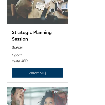
Strategic Planning
Session
Więcej
1 godz.
19,99
19,99 USD
dolara
amerykańskiego
Zarezerwuj