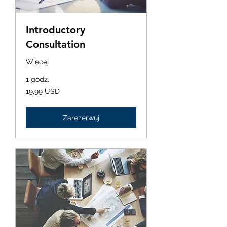
Introductory
Consultation
Więcej
1 godz.
19,99
19,99 USD
dolara
amerykańskiego
Zarezerwuj